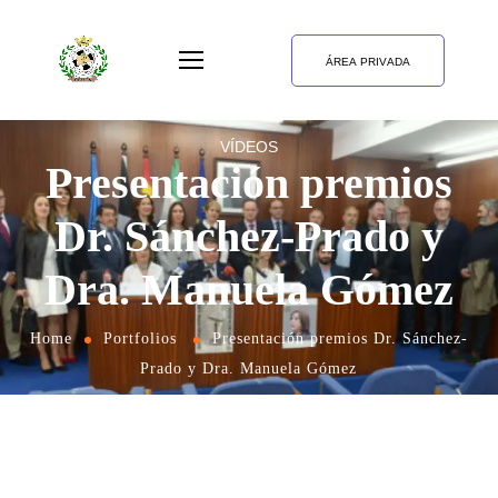
ÁREA PRIVADA
VÍDEOS
Presentación premios
Dr. Sánchez-Prado y
Dra. Manuela Gómez
Home
Portfolios
Presentación premios Dr. Sánchez-
Prado y Dra. Manuela Gómez