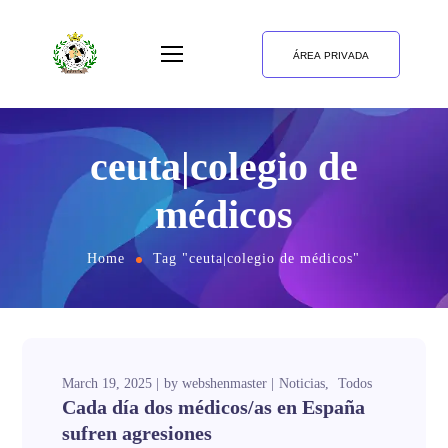
ÁREA PRIVADA
ceuta|colegio de
médicos
Home
Tag "ceuta|colegio de médicos"
March 19, 2025
by
webshenmaster
Noticias
Todos
Cada día dos médicos/as en España
sufren agresiones