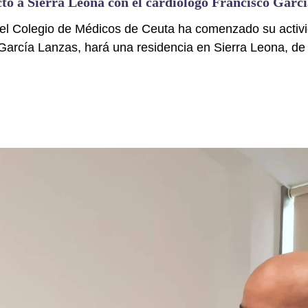
cto a Sierra Leona con el cardiólogo Francisco Garc
el Colegio de Médicos de Ceuta ha comenzado su activi
García Lanzas, hará una residencia en Sierra Leona, de