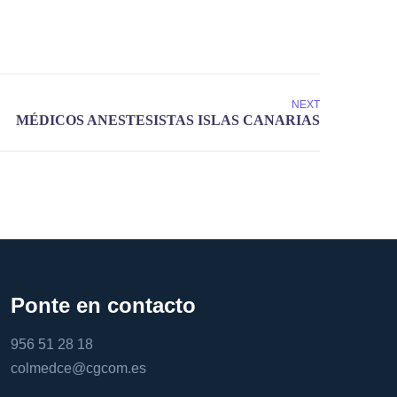
NEXT
Ponte en contacto
956 51 28 18
colmedce@cgcom.es