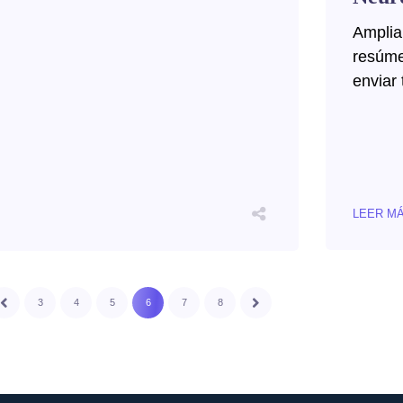
Amplia
resúme
enviar 
LEER M
3
4
5
6
7
8