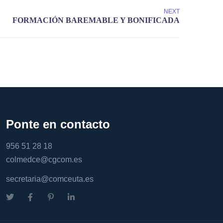
NEXT
Ponte en contacto
956 51 28 18
colmedce@cgcom.es
secretaria@comceuta.es