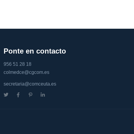
Ponte en contacto
956 51 28 18
colmedce@cgcom.es
secretaria@comceuta.es