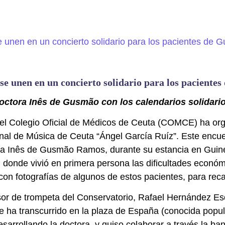
 unen en un concierto solidario para los pacientes
doctora
Inês de Gusmão
con los calendarios solidari
el Colegio Oficial de Médicos de Ceuta (COMCE) ha orga
al de Música de Ceuta “Ángel García Ruíz”. Este encuent
ia Inês de Gusmão Ramos, durante su estancia en Guinea
, donde vivió en primera persona las dificultades económ
on fotografías de algunos de estos pacientes, para recau
esor de trompeta del Conservatorio, Rafael Hernández Esq
que ha transcurrido en la plaza de España (conocida pop
sarrollando la doctora, y quiso colaborar a través la b